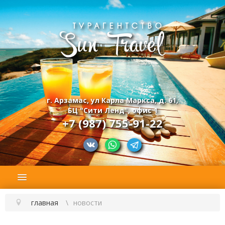
г. Арзамас, ул Карла Маркса, д. 61,
БЦ "Сити Ленд", офис 1
+7 (987) 755-91-22
главная
новости