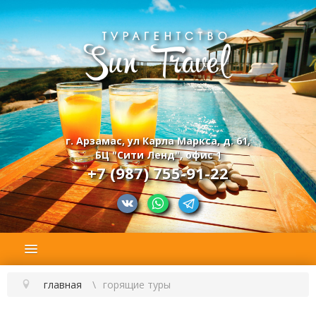
г. Арзамас, ул Карла Маркса, д. 61,
БЦ "Сити Ленд", офис 1
+7 (987) 755-91-22
главная
горящие туры