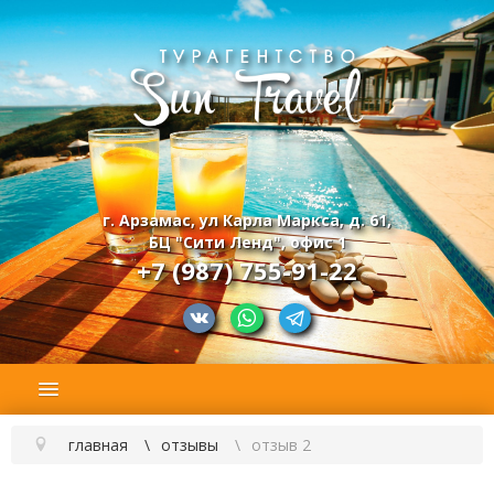
г. Арзамас, ул Карла Маркса, д. 61,
БЦ "Сити Ленд", офис 1
+7 (987) 755-91-22
главная
отзывы
отзыв 2