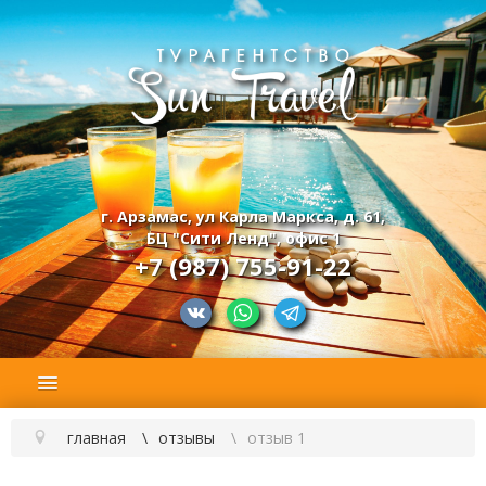
г. Арзамас, ул Карла Маркса, д. 61,
БЦ "Сити Ленд", офис 1
+7 (987) 755-91-22
главная
отзывы
отзыв 1