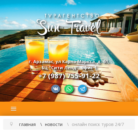
г. Арзамас, ул Карла Маркса, д. 61,
БЦ "Сити Ленд", офис 1
+7 (987) 755-91-22
главная
новости
онлайн поиск туров 24/7